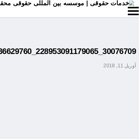
30076709_228953091179065_7691422859536629760_N
آوریل 11, 2018